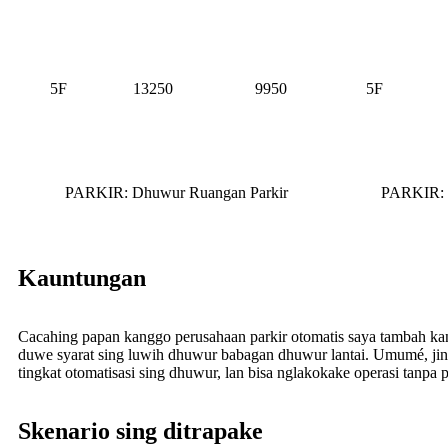
5F
13250
9950
5F
PARKIR: Dhuwur Ruangan Parkir
PARKIR: 
Kauntungan
Cacahing papan kanggo perusahaan parkir otomatis saya tambah kanthi
duwe syarat sing luwih dhuwur babagan dhuwur lantai. Umumé, jin
tingkat otomatisasi sing dhuwur, lan bisa nglakokake operasi tanpa
Skenario sing ditrapake