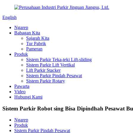
English
Ngarep
Babagan Kita
Sajarah Kita
Tur Pabrik
Pameran
Produk
Sistem Parkir Teka-teki Lift-sliding
Sistem Parkir Lift Vertikal
Lift Parkir Stacker
Sistem Parkir Pindah Pesawat
Sistem Parkir Rotary
Pawarta
Video
Hubungi Kami
Sistem Parkir Robot sing Bisa Dipindhah Pesawat B
Ngarep
Produk
Sistem Parkir Pindah Pesawat