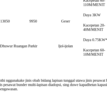
Kacepetan 60-
110M/MENIT
Daya 3KW
13050
9950
Geser
Kacepetan 20-
40M/MENIT
Daya 0.75KW*
Dhuwur Ruangan Parkir
Ijol-ijolan
Kacepetan 60-
10M/MENIT
 nggunakake jinis obah bidang lapisan tunggal utawa jinis pesawat bund
is pesawat bunder multi-lapisan diadopsi, sing duwe kapadhetan kap
 pengawasan.