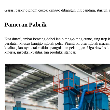
Garasi parkir otonom cocok kanggo dibangun ing bandara, stasiun, p
Pameran Pabrik
Kita duwé jembar bentang dobel lan pirang-pirang crane, sing trep
peralatan khusus kanggo ngolah pelat. Piranti iki bisa ngolah mace
kualitas, lan nyepetake siklus pangolahan pelanggan. Uga duwé sa
kinerja, inspeksi kualitas, lan produksi standar.