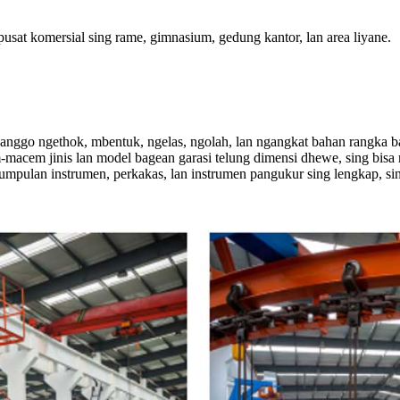
usat komersial sing rame, gimnasium, gedung kantor, lan area liyane.
 kanggo ngethok, mbentuk, ngelas, ngolah, lan ngangkat bahan rangka 
m-macem jinis lan model bagean garasi telung dimensi dhewe, sing bisa 
kumpulan instrumen, perkakas, lan instrumen pangukur sing lengkap, s