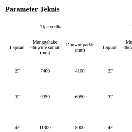
Parameter Teknis
Tipe vertikal
Munggahake
Mu
Dhuwur parkir
Lapisan
dhuwure sumur
Lapisan
dhu
(mm)
(mm)
2F
7400
4100
2F
3F
9350
6050
3F
4F
11300
8000
4F