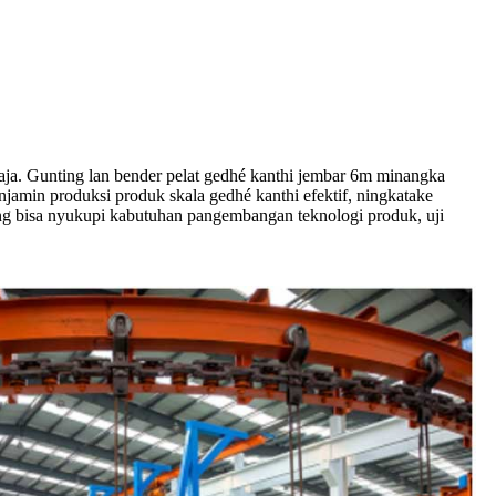
baja. Gunting lan bender pelat gedhé kanthi jembar 6m minangka
njamin produksi produk skala gedhé kanthi efektif, ningkatake
ing bisa nyukupi kabutuhan pangembangan teknologi produk, uji