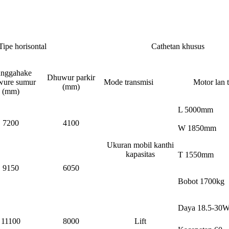
Tipe horisontal
Cathetan khusus
nggahake
Dhuwur parkir
wure sumur
Mode transmisi
Motor lan t
(mm)
(mm)
L 5000mm
7200
4100
W 1850mm
Ukuran mobil kanthi
kapasitas
T 1550mm
9150
6050
Bobot 1700kg
Daya 18.5-30
11100
8000
Lift